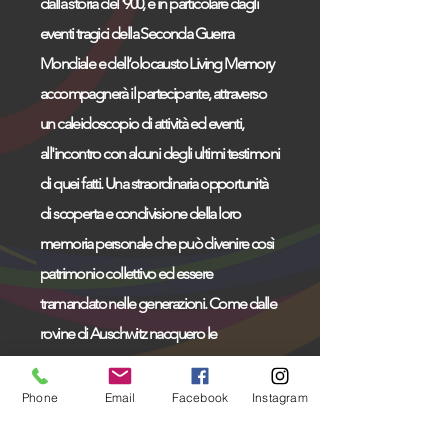
dalla storia del '900, e in particolare dagli
eventi tragici della Seconda Guerra
Mondiale e dell’olocausto Living Memory
accompagnerà il partecipante, attraverso
un caleidoscopio di attività ed eventi,
all'incontro con alcuni degli ultimi testimoni
di quei fatti. Una straordinaria opportunità
di scoperta e condivisione della loro
memoria personale che può divenire così
patrimonio collettivo ed essere
tramandato nelle generazioni. Come dalle
rovine di Auschwitz nacquero le
fondamenta per l'Europa unita insignita,
non a caso, del premio Nobel per la Pace,
Phone
Email
Facebook
Instagram
dalle testimonianze degli ultimi