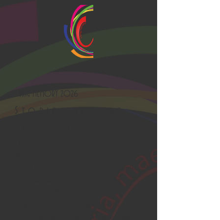
LIVING MEMORY 2026
Storia, maestra
di complessità.
Living Memory torna per l'edizione
2026 riaffermando il proprio ruolo di
iniziativa culturale di punta, non solo
dedicata alla celebrazione della
Giornata della Memoria, ma
impegnata a trasformare la
conoscenza storica in un essenziale