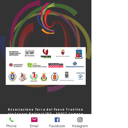
Associazione Terra del Fuoco Trentino
via Cesare Battisti
180 - 38077
Comano
Terme
P.IVA - c.f.
02349260220
Phone
Email
Facebook
Instagram
www.terradelfuocotrentino.org