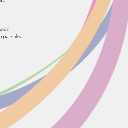
ato.
i: il
o parziale,