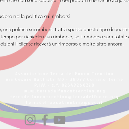
lienti che non sono soddisfatti dei prodotti che hanno acquist
dere nella politica sui rimborsi
, una politica sui rimborsi tratta spesso questo tipo di question
 tempo per richiedere un rimborso, se il rimborso sarà totale 
dizioni il cliente riceverà un rimborso e molto altro ancora.
Associazione Terra del Fuoco Trentino
via Cesare Battisti 180 - 38077 Comano Terme
P.IVA - c.f. 02349260220
www.terradelfuocotrentino.org
terradelfuocotrentino@terradelfuoco.org
terradelfuocotrentino@pec.it