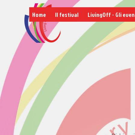
Home
Il festival
LivingOff - Gli even