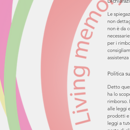
Dichiaraz
Le spiegaz
non dettag
non è da c
necessarie
per i rimbo
consigliam
assistenza 
Politica s
Detto ques
ha lo scopo
rimborso. 
alle leggi 
prodotti e 
leggi a tu