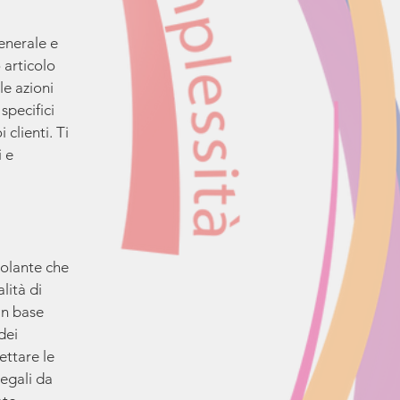
enerale e
 articolo
e azioni
specifici
 clienti. Ti
i e
colante che
alità di
in base
dei
pettare le
legali da