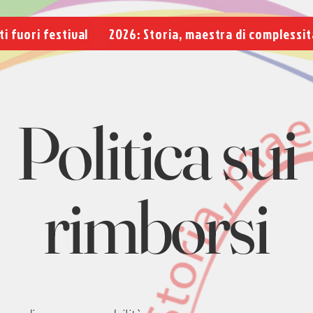
ti fuori festival
2026: Storia, maestra di complessit
Politica sui
rimborsi