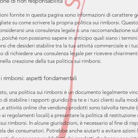
ione di non responsabilità
ioni fornite in questa pagina sono informazioni di carattere g
liate su come scrivere la propria politica sui rimborsi. Questo
onsiderarsi una consulenza legale o una raccomandazione sull
, poiché non possiamo sapere in anticipo quali siano i termini 
rsi che desideri stabilire tra la tua attività commerciale e i tuoi
o di richiedere una consulenza legale per ricevere chiariment
nella creazione della tua politica sui rimborsi.
ui rimborsi: aspetti fondamentali
to, una politica sui rimborsi è un documento legalmente vin
 di stabilire i rapporti giuridici tra te e i tuoi clienti sulla mod
Le attività online che vendono prodotti sono talvolta tenute (
e ai regolamenti locali) a presentare la politica di restituzione 
sui rimborsi. In alcune giurisdizioni, è necessario al fine di ris
tela dei consumatori. Potrebbe anche aiutarti a evitare azioni 