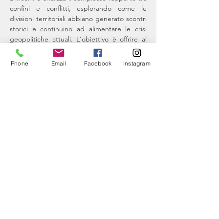
confini e conflitti, esplorando come le 
divisioni territoriali abbiano generato scontri 
storici e continuino ad alimentare le crisi 
geopolitiche attuali. L'obiettivo è offrire al 
pubblico uno strumento di riflessione critica 
sul legame tra memoria del passato e 
Phone
Email
Facebook
Instagram
impegno nel presente.
Condividi questo evento
Associazione Terra del Fuoco Trentino
via Cesare Battisti
180 - 38077
Comano
Terme
P.IVA - c.f.
02349260220