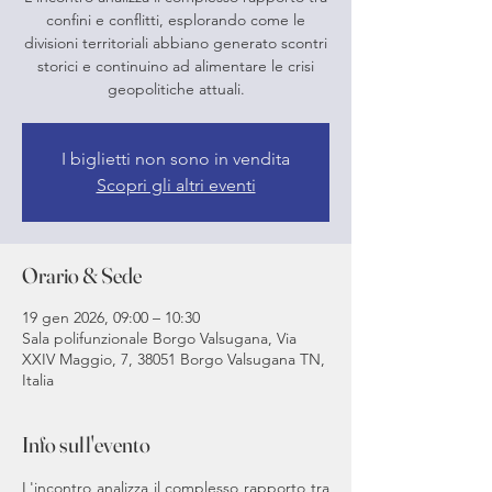
confini e conflitti, esplorando come le
divisioni territoriali abbiano generato scontri
storici e continuino ad alimentare le crisi
geopolitiche attuali.
I biglietti non sono in vendita
Scopri gli altri eventi
Orario & Sede
19 gen 2026, 09:00 – 10:30
Sala polifunzionale Borgo Valsugana, Via
XXIV Maggio, 7, 38051 Borgo Valsugana TN,
Italia
Info sull'evento
L'incontro analizza il complesso rapporto tra 