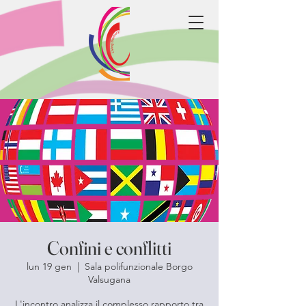
Confini e conflitti
lun 19 gen
  |  
Sala polifunzionale Borgo
Valsugana
L'incontro analizza il complesso rapporto tra