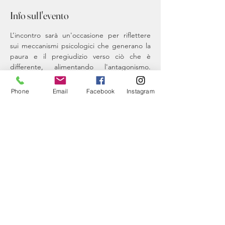
Info sull'evento
L’incontro sarà un'occasione per riflettere 
sui meccanismi psicologici che generano la 
paura e il pregiudizio verso ciò che è 
differente, alimentando l'antagonismo. 
L'argomento verrà esplorato dal Prof. 
Gianluca Esposito, Direttore del 
Phone
Email
Facebook
Instagram
Dipartimento di Scienze Cognitive 
dell'Università di Trento.
Condividi questo evento