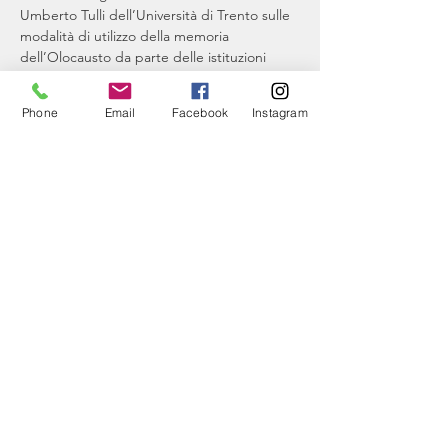
Umberto Tulli dell’Università di Trento sulle 
modalità di utilizzo della memoria 
dell’Olocausto da parte delle istituzioni 
museali dei diritti umani e gli effetti di 
come questo modo di “fare memoria” si 
Phone
Email
Facebook
Instagram
riflettano sulla percezione dell’oggi.
Condividi questo evento
Associazione Terra del Fuoco Trentino
via Cesare Battisti
180 - 38077
Comano
Terme
P.IVA - c.f.
02349260220
www.terradelfuocotrentino.org
terradelfuocotrentino@terradelfuoco.org