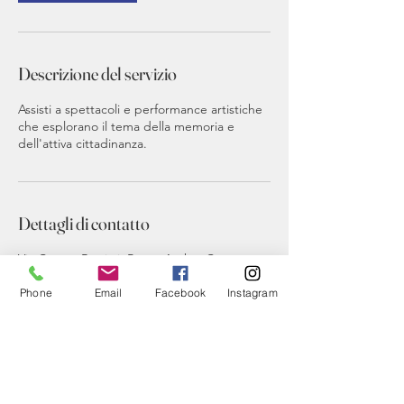
Descrizione del servizio
Assisti a spettacoli e performance artistiche
che esplorano il tema della memoria e
dell'attiva cittadinanza.
Dettagli di contatto
Via Cesare Battisti, Ponte Arche, Comano
Terme Autonomous Province of Trento, Italy
(+39) 3486406401
Phone
Email
Facebook
Instagram
info@livingmemory.online