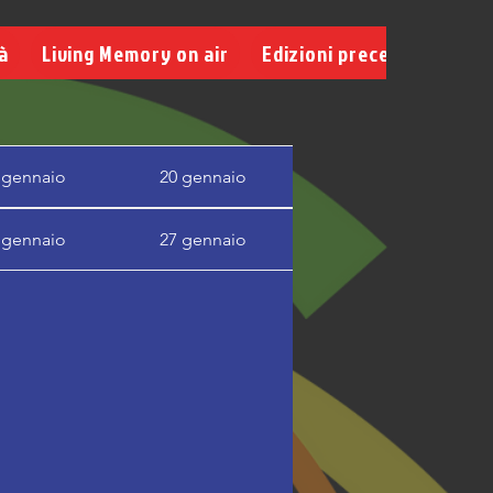
à
Living Memory on air
Edizioni precedenti
 gennaio
20 gennaio
 gennaio
27 gennaio