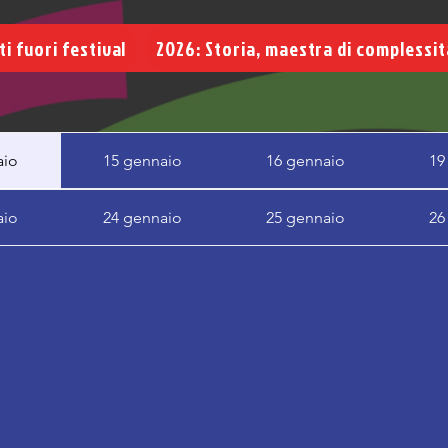
ti fuori festival
2026: Storia, maestra di complessit
aio
15 gennaio
16 gennaio
19
aio
24 gennaio
25 gennaio
26