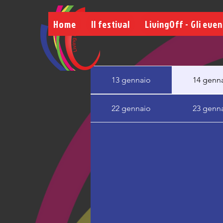
Home
Il festival
LivingOff - Gli even
13 gennaio
14 genn
22 gennaio
23 genn